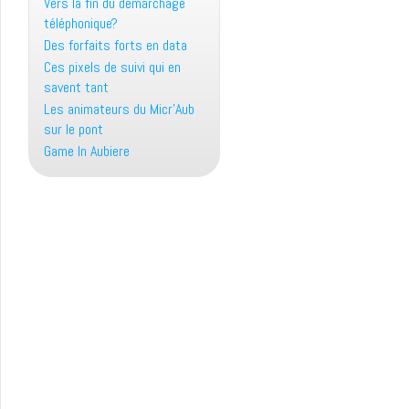
Vers la fin du démarchage
téléphonique?
Des forfaits forts en data
Ces pixels de suivi qui en
savent tant
Les animateurs du Micr’Aub
sur le pont
Game In Aubiere