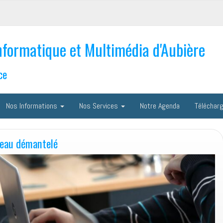
nformatique et Multimédia d'Aubière
ce
Nos Informations
Nos Services
Notre Agenda
Téléchar
seau démantelé