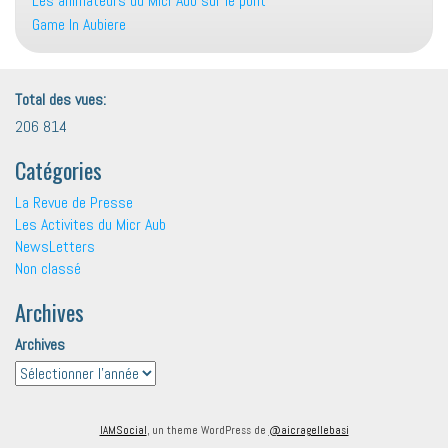
Les animateurs du Micr’Aub sur le pont
Game In Aubiere
Total des vues:
206 814
Catégories
La Revue de Presse
Les Activites du Micr Aub
NewsLetters
Non classé
Archives
Archives
IAMSocial
, un theme WordPress de
@aicragellebasi