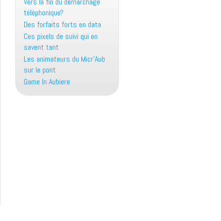
Vers la fin du démarchage
téléphonique?
Des forfaits forts en data
Ces pixels de suivi qui en
savent tant
Les animateurs du Micr’Aub
sur le pont
Game In Aubiere