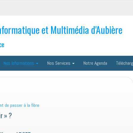
nformatique et Multimédia d'Aubière
ce
Nos Informations
Nos Services
Notre Agenda
Téléchar
nt de passer à la fibre
r » ?