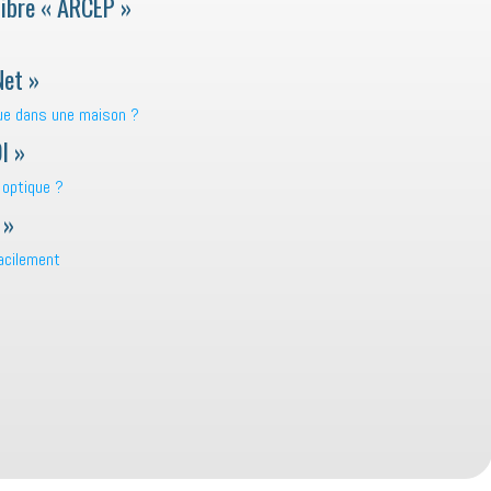
Fibre « ARCEP »
Net »
que dans une maison ?
I »
e optique ?
 »
facilement