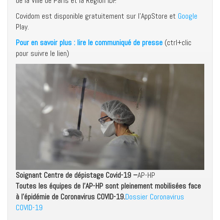
de la Ville de Paris et la Région IDF.
Covidom est disponible gratuitement sur l’AppStore et
Google
Play.
Pour en savoir plus : lire le communiqué de presse
(ctrl+clic
pour suivre le lien)
Soignant Centre de dépistage Covid-19 –
AP-HP
Toutes les équipes de l’AP-HP sont pleinement mobilisées face
à l’épidémie de Coronavirus COVID-19.
Dossier Coronavirus
COVID-19