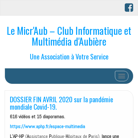
Le Micr'Aub – Club Informatique et
Multimédia d'Aubière
Une Association à Votre Service
Afficher/
DOSSIER FIN AVRIL 2020 sur la pandémie
mondiale Covid-19.
616 vidéos et 15 diaporamas.
https://www.aphp.f
r
/espace-multimedia
L’AP-HP
(
A
ssistance
P
ublique-
H
ôpitaux de
P
aris),
lance une