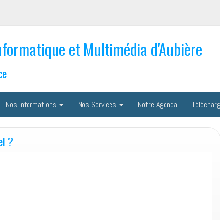
nformatique et Multimédia d'Aubière
ce
Nos Informations
Nos Services
Notre Agenda
Téléchar
el ?