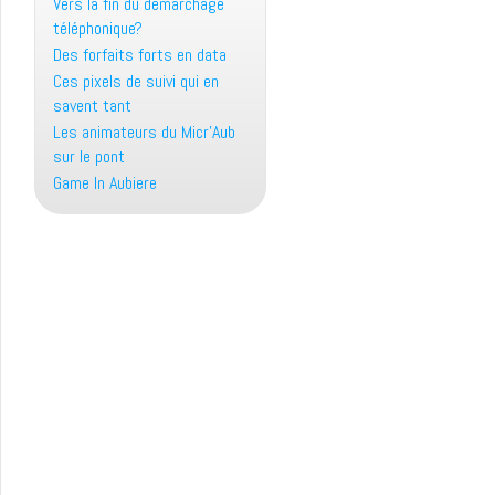
Vers la fin du démarchage
téléphonique?
Des forfaits forts en data
Ces pixels de suivi qui en
savent tant
Les animateurs du Micr’Aub
sur le pont
Game In Aubiere