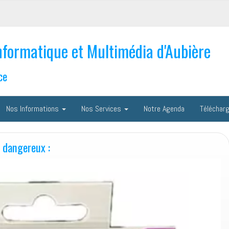
nformatique et Multimédia d'Aubière
ce
Nos Informations
Nos Services
Notre Agenda
Téléchar
 dangereux :