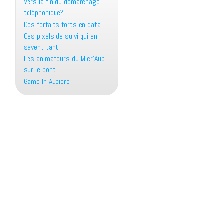
Vers la fin du démarchage
téléphonique?
Des forfaits forts en data
Ces pixels de suivi qui en
savent tant
Les animateurs du Micr’Aub
sur le pont
Game In Aubiere