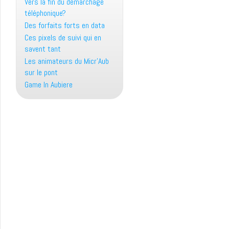
Vers la fin du démarchage
téléphonique?
Des forfaits forts en data
Ces pixels de suivi qui en
savent tant
Les animateurs du Micr’Aub
sur le pont
Game In Aubiere