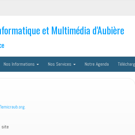
nformatique et Multimédia d'Aubière
ce
Nos Informations
Nos Services
Notre Agenda
Téléchar
/lemicraub.org.
 site