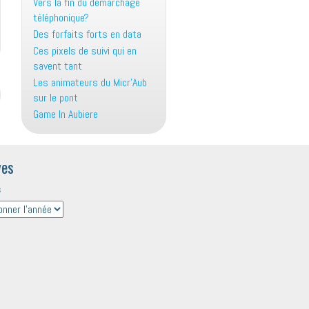
Vers la fin du démarchage
téléphonique?
Des forfaits forts en data
Ces pixels de suivi qui en
savent tant
Les animateurs du Micr’Aub
sur le pont
Game In Aubiere
ves
s