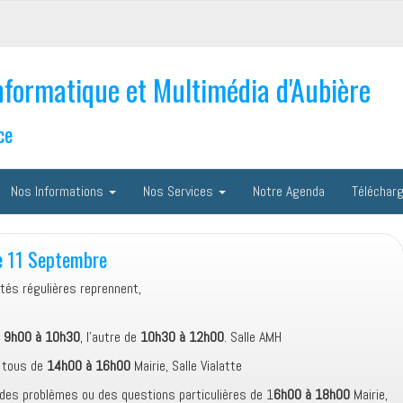
nformatique et Multimédia d'Aubière
ce
Nos Informations
Nos Services
Notre Agenda
Téléchar
le 11 Septembre
ités régulières reprennent,
e
9h00 à 10h30
, l’autre de
10h30 à 12h00
. Salle AMH
r tous de
14h00 à 16h00
Mairie, Salle Vialatte
des problèmes ou des questions particulières de 1
6h00 à 18h00
Mairie,