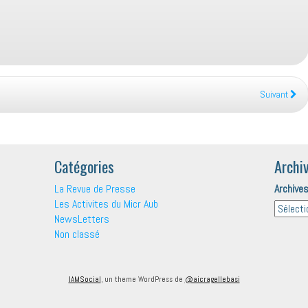
Suivant
Catégories
Archi
La Revue de Presse
Archive
Les Activites du Micr Aub
NewsLetters
Non classé
IAMSocial
, un theme WordPress de
@aicragellebasi