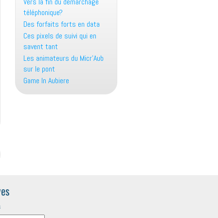
Vers la fin du démarchage
téléphonique?
Des forfaits forts en data
Ces pixels de suivi qui en
savent tant
Les animateurs du Micr’Aub
sur le pont
Game In Aubiere
ves
s