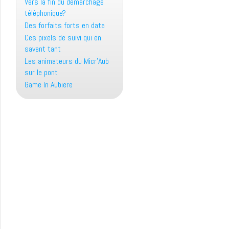
Vers la fin du démarchage
téléphonique?
Des forfaits forts en data
Ces pixels de suivi qui en
savent tant
Les animateurs du Micr’Aub
sur le pont
Game In Aubiere