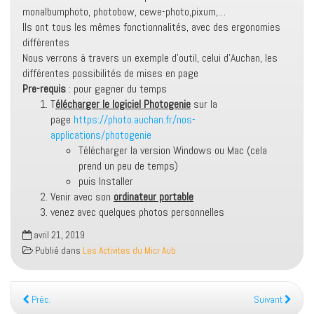
monalbumphoto, photobow, cewe-photo,pixum,…
Ils ont tous les mêmes fonctionnalités, avec des ergonomies
différentes
Nous verrons à travers un exemple d’outil, celui d’Auchan, les
différentes possibilités de mises en page
Pre-requis
: pour gagner du temps
T
élécharger le logiciel Photogenie
sur la
page
https://
photo
.auchan.fr/
nos-
applications/photogenie
Télécharger la version Windows ou Mac (cela
prend un peu de temps)
puis Installer
Venir avec son
ordinateur portable
venez avec quelques
photos
personnelles
avril 21, 2019
Publié dans
Les Activites du Micr Aub
Préc.
Suivant