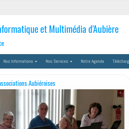
nformatique et Multimédia d'Aubière
ce
Nos Informations
Nos Services
Notre Agenda
Téléchar
associations Aubiéroises