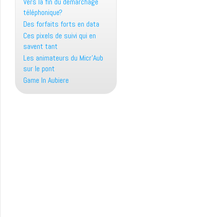
Vers la fin du démarchage
téléphonique?
Des forfaits forts en data
Ces pixels de suivi qui en
savent tant
Les animateurs du Micr’Aub
sur le pont
Game In Aubiere