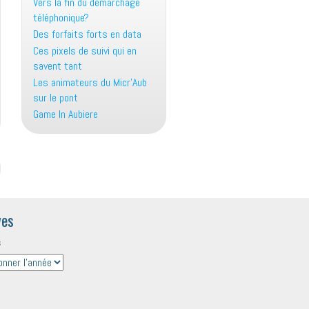
Vers la fin du démarchage
téléphonique?
Des forfaits forts en data
Ces pixels de suivi qui en
savent tant
Les animateurs du Micr’Aub
sur le pont
Game In Aubiere
ves
s