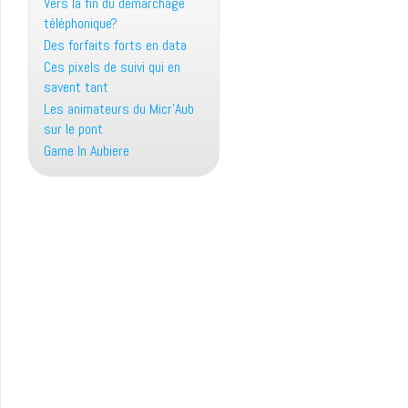
Vers la fin du démarchage
téléphonique?
Des forfaits forts en data
Ces pixels de suivi qui en
savent tant
Les animateurs du Micr’Aub
sur le pont
Game In Aubiere