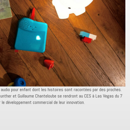
se audio pour enfant dont les histoires sont racontées par des proches.
Gunther et Guillaume Chanteloube se rendront au CES à Las Vegas du 7
le développement commercial de leur innovation.