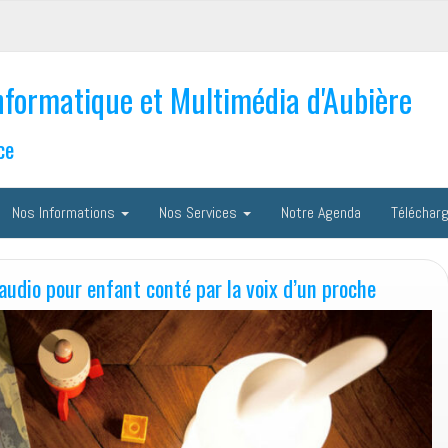
nformatique et Multimédia d'Aubière
ce
Nos Informations
Nos Services
Notre Agenda
Téléchar
 audio pour enfant conté par la voix d’un proche