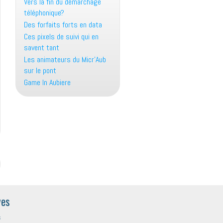
Vers la fin du démarchage
téléphonique?
Des forfaits forts en data
Ces pixels de suivi qui en
savent tant
Les animateurs du Micr’Aub
sur le pont
Game In Aubiere
ves
s