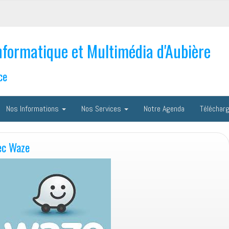
nformatique et Multimédia d'Aubière
ce
Nos Informations
Nos Services
Notre Agenda
Téléchar
ec Waze