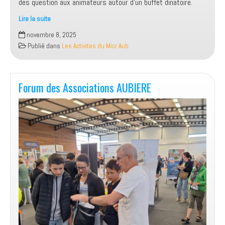
des question aux animateurs autour d’un buffet dinatoire.
Lire la suite
Pot
novembre 8, 2025
de
Publié dans
Les Activites du Micr Aub
rentrée
des
adhérents
Forum des Associations AUBIERE