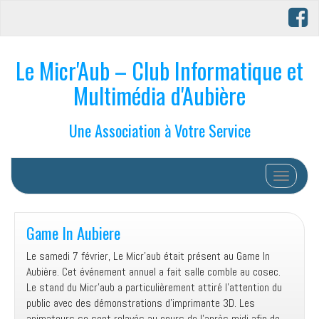
Le Micr'Aub – Club Informatique et
Multimédia d'Aubière
Une Association à Votre Service
Afficher/
Game In Aubiere
Le samedi 7 février, Le Micr’aub était présent au Game In
Aubière. Cet événement annuel a fait salle comble au cosec.
Le stand du Micr’aub a particulièrement attiré l’attention du
public avec des démonstrations d’imprimante 3D. Les
animateurs se sont relayés au cours de l’après midi afin de