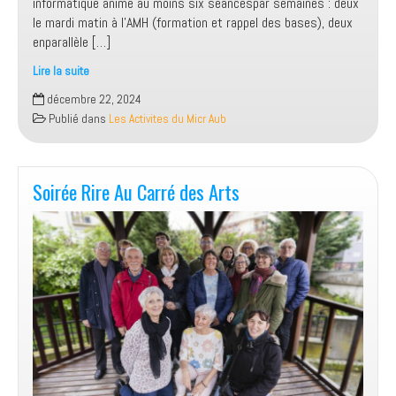
informatique anime au moins six séancespar semaines : deux
le mardi matin à l’AMH (formation et rappel des bases), deux
enparallèle […]
Lire la suite
Le
décembre 22, 2024
Micr’Aub
Publié dans
Les Activites du Micr Aub
actif
sur
tous
les
Soirée Rire Au Carré des Arts
fronts