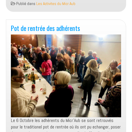
Théatre
Publié dans
Les Activites du Micr Aub
au
profit
de
Electriciens
Pot de rentrée des adhérents
Sans
Frontieres
le
29
Novembre
20h30
au
Carré
des
Arts
Aubière
Le 6 Octobre les adhérents du Micr’Aub se sont retrouvés
pour le traditionel pot de rentrée où ils ont pu echanger, poser