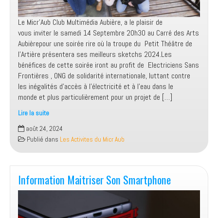
Le Micr’Aub Club Multimédia Aubière, a le plaisir de
vous inviter le samedi 14 Septembre 20h30 au Carré des Arts
Aubièrepour une soirée rire où la troupe du Petit Théâtre de
l’Artière présentera ses meilleurs sketchs 2024.Les
bénéfices de cette soirée iront au profit de Electriciens Sans
Frontières , ONG de solidarité internationale, luttant contre
les inégalités d’accès à l’électricité et à l’eau dans le
monde et plus particulièrement pour un projet de […]
Lire la suite
Soirée
août 24, 2024
Rire
Publié dans
Les Activites du Micr Aub
Au
Carré
des
Arts
Information Maitriser Son Smartphone