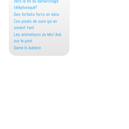
Vers la fin du démarchage
téléphonique?
Des forfaits forts en data
Ces pixels de suivi qui en
savent tant
Les animateurs du Micr’Aub
sur le pont
Game In Aubiere