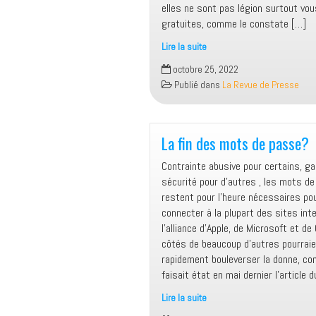
elles ne sont pas légion surtout vou
gratuites, comme le constate […]
Lire la suite
Securiser
octobre 25, 2022
ses
Publié dans
La Revue de Presse
paiements
par
une
carte
La fin des mots de passe?
bancaire
Contrainte abusive pour certains, g
virtuelle
sécurité pour d’autres , les mots d
restent pour l’heure nécessaires po
connecter à la plupart des sites int
l’alliance d’Apple, de Microsoft et de
côtés de beaucoup d’autres pourrai
rapidement bouleverser la donne, c
faisait état en mai dernier l’article 
Lire la suite
La