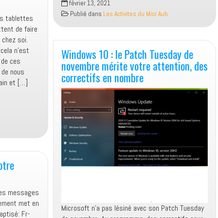
février 13, 2021
Générale
Publié dans
Les Activites du Micr Aub
es tablettes
2021
ent de faire
du
chez soi.
Micr’Aub
cela n’est
Windows 10 : le Patch Tuesday de
 de ces
novembre mérite votre attention, des
n de nous
correctifs en nombre
bain et […]
otre
 les messages
nement met en
Microsoft n’a pas lésiné avec son Patch Tuesday
aptisé: Fr-