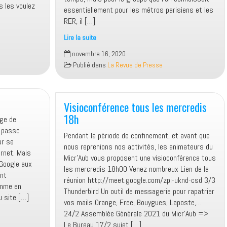
correctifs
s les voulez
essentiellement pour les métros parisiens et les
en
RER, il […]
nombre
Lire la suite
Mappy
novembre 16, 2020
dans
Publié dans
La Revue de Presse
le
giron
de
la
Visioconférence tous les mercredis
RATP
18h
age de
e passe
Pendant la période de confinement, et avant que
ur se
nous reprenions nos activités, les animateurs du
ernet. Mais
Micr’Aub vous proposent une visioconférence tous
 Google aux
les mercredis 18h00 Venez nombreux Lien de la
ent
réunion http://meet.google.com/zpi-uknd-csd 3/3
omme en
Thunderbird Un outil de messagerie pour rapatrier
du site […]
vos mails Orange, Free, Bouygues, Laposte,…
24/2 Assemblée Générale 2021 du Micr’Aub =>
Le Bureau 17/2 sujet […]