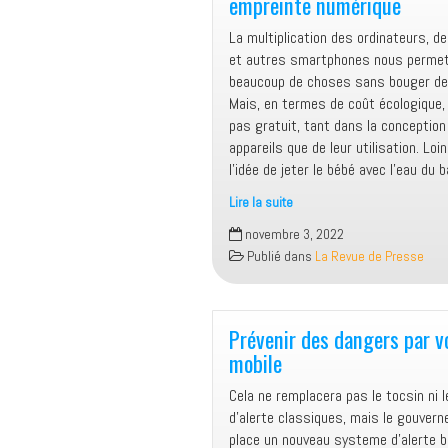
empreinte numérique
La multiplication des ordinateurs, d
et autres smartphones nous permett
beaucoup de choses sans bouger de 
Mais, en termes de coût écologique, 
pas gratuit, tant dans la conception
appareils que de leur utilisation. Loi
l’idée de jeter le bébé avec l’eau du 
Lire la suite
Des
novembre 3, 2022
pistes
Publié dans
La Revue de Presse
pour
réduire
son
empreinte
Prévenir des dangers par v
numérique
mobile
Cela ne remplacera pas le tocsin ni
d’alerte classiques, mais le gouver
place un nouveau systeme d’alerte b