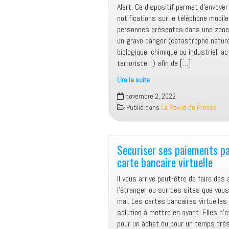
Alert. Ce dispositif permet d’envoye
notifications sur le téléphone mobil
personnes présentes dans une zone
un grave danger (catastrophe nature
biologique, chimique ou industriel, ac
terroriste…) afin de […]
Lire la suite
Prévenir
novembre 2, 2022
des
Publié dans
La Revue de Presse
dangers
par
votre
mobile
Securiser ses paiements p
carte bancaire virtuelle
Il vous arrive peut-être de faire des
l’étranger ou sur des sites que vou
mal. Les cartes bancaires virtuelles
solution à mettre en avant. Elles n’
pour un achat ou pour un temps très