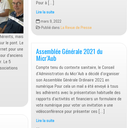
Pour à […]
Lire la suite
Des
mars 9, 2022
forfaits
Publié dans
La Revue de Presse
mobiles
dhérents, mais
à
ur le pont. Le
petits
ernet pour une
prix
Assemblée Générale 2021 du
jour d’anciens
Micr’Aub
r. Le 5
Compte tenu du contexte sanitaire, le Conseil
sociations
d’Administration du Micr’Aub a décidé d’organiser
son Assemblée Générale Ordinaire 2021 en
numérique Pour cela un mail a été envoyé à tous
les adhérents avec la présentation habituelle des
rapports d’activités et financiers un formulaire de
vote numérique pour voter un invitation a une
vidéoconférence pour présenter ces […]
n
Lire la suite
Assemblée