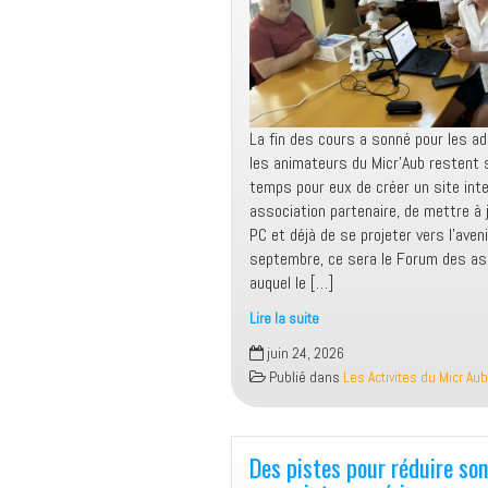
La fin des cours a sonné pour les a
les animateurs du Micr’Aub restent s
temps pour eux de créer un site int
association partenaire, de mettre à 
PC et déjà de se projeter vers l’aveni
septembre, ce sera le Forum des as
auquel le […]
Lire la suite
Les
juin 24, 2026
animateurs
Publié dans
Les Activites du Micr Aub
du
Micr’Aub
sur
le
Des pistes pour réduire so
pont