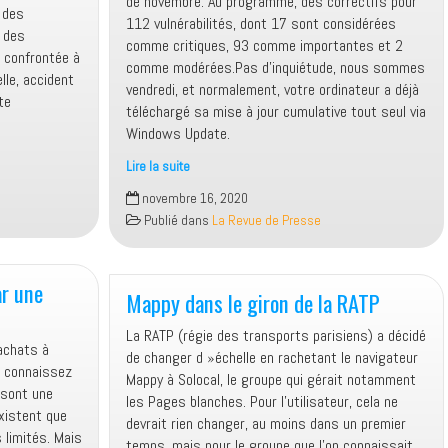
de novembre. Au programme, des correctifs pour
r des
112 vulnérabilités, dont 17 sont considérées
e des
comme critiques, 93 comme importantes et 2
 confrontée à
comme modérées.Pas d’inquiétude, nous sommes
lle, accident
vendredi, et normalement, votre ordinateur a déjà
te
téléchargé sa mise à jour cumulative tout seul via
Windows Update.
Lire la suite
Windows
novembre 16, 2020
10
Publié dans
La Revue de Presse
:
le
Patch
ar une
Tuesday
Mappy dans le giron de la RATP
de
La RATP (régie des transports parisiens) a décidé
novembre
 achats à
de changer d »échelle en rachetant le navigateur
mérite
s connaissez
Mappy à Solocal, le groupe qui gérait notamment
votre
 sont une
les Pages blanches. Pour l’utilisateur, cela ne
attention,
existent que
devrait rien changer, au moins dans un premier
des
 limités. Mais
temps, mais pour le groupe que l’on connaissait