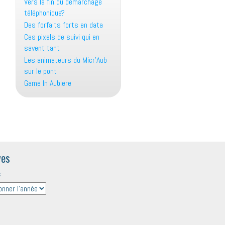
Vers la fin du démarchage
téléphonique?
Des forfaits forts en data
Ces pixels de suivi qui en
savent tant
Les animateurs du Micr’Aub
sur le pont
Game In Aubiere
ves
s